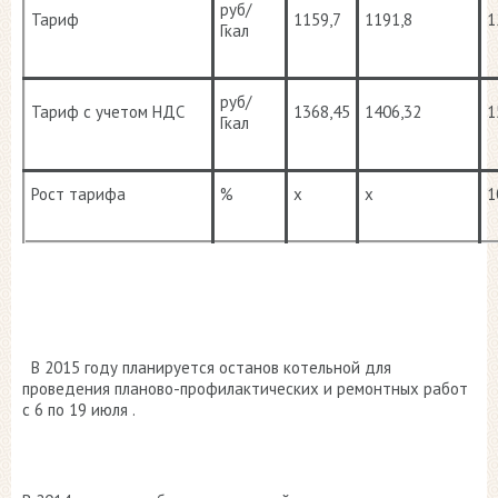
руб/
Тариф
1159,7
1191,8
1
Гкал
руб/
Тариф с учетом НДС
1368,45
1406,32
1
Гкал
Рост тарифа
%
х
х
1
В 2015 году планируется останов котельной для
проведения планово-профилактических и ремонтных работ
с 6 по 19 июля .