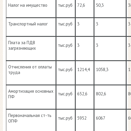
Налог на имущество
тыс.руб
72,6
50,3
3
Транспортный налог
тыс.руб
3
3
3
Плата за ПДВ
тыс.руб
3
3
3
загрязняющих
Отчисления от оплаты
тыс.руб
1214,4
1058,3
1
труда
Амортизация основных
тыс.руб
652,6
802,6
8
ПФ
Первоначальная ст-ть
тыс.руб
5952
6067
6
ОПФ