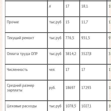
л
17
18,1
1
Прочие
тыс.руб
15
11,7
1
Текущий ремонт
тыс.руб
776,5
931,5
9
Оплата труда ОПР
тыс.руб
3814,2
3527,8
3
Численность
чел.
17
17
1
Средний размер
руб.
18697
17293
1
зарплаты
Цеховые расходы
тыс.руб
1078,5
1027,1
1