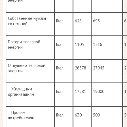
энергии
Собственные нужды
Гкал.
628
695
6
котельной
Потери тепловой
Гкал.
1105
1216
1
энергии
Отпущено тепловой
Гкал.
26578
27045
2
энергии
Жилищным
Гкал.
17281
19000
1
организациям
Прочим
Гкал.
630
500
5
потребителям