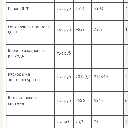
Износ ОПФ
тыс.руб
1313
3500
4
Остаточная стоимость
тыс.руб
4639
2567
1
ОПФ
Внереализационные
тыс.руб
расходы
Расходы на
тыс.руб
20329,7
23254,5
2
энергоресурсы
Вода на наполн.
тыс.руб
458,8
554,6
6
системы
тыс.м3
23,2
25
2