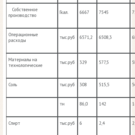
Собственное
Гкал.
6667
7545
7
производство
Операционные
тыс.руб
6571,2
6508,3
6
расходы
Материалы на
тыс.руб
329
577,5
5
технологические
Соль
тыс.руб
308
515,5
5
тн
86,0
142
1
Спирт
тыс.руб
6
2,4
2