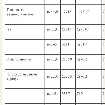
Топливо на
тыс.руб
17217
19754,7
2
технологические
Газ
тыс.руб
17217
19754,7
2
тыс.м3
3711
3951,7
3
Электроэнергия
тыс.руб
2653,9
2945,2
3
По одноставочному
тыс.руб
1226,5
2945,2
3
тарифу
тыс.кВт
355,7
760
7