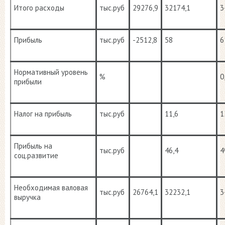
Итого расходы
тыс.руб
29276,9
32174,1
3
Прибыль
тыс.руб
-2512,8
58
6
Нормативный уровень
%
0
прибыли
Налог на прибыль
тыс.руб
11,6
1
Прибыль на
тыс.руб
46,4
4
соц.развитие
Необходимая валовая
тыс.руб
26764,1
32232,1
3
выручка