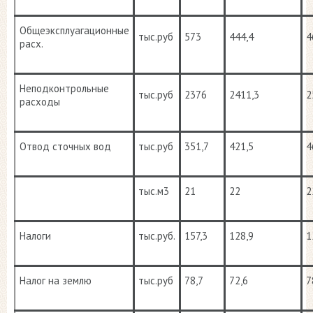
Общеэксплуагационные
тыс.руб
573
444,4
4
расх.
Неподконтрольные
тыс.руб
2376
2411,3
2
расходы
Отвод сточных вод
тыс.руб
351,7
421,5
4
тыс.м3
21
22
2
Налоги
тыс.руб.
157,3
128,9
1
Налог на землю
тыс.руб
78,7
72,6
7