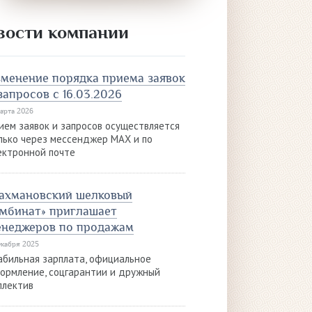
вости компании
менение порядка приема заявок
запросов с 16.03.2026
марта 2026
ием заявок и запросов осуществляется
лько через мессенджер MAX и по
ектронной почте
ахмановский шелковый
мбинат» приглашает
енеджеров по продажам
екабря 2025
абильная зарплата, официальное
ормление, соцгарантии и дружный
ллектив