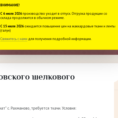
ВНИМАНИЕ!
С 6 июля 2026
производство уходит в отпуск. Отгрузка продукции со
77-147
8 (49643)
склада продолжится в обычном режиме.
С 15 июля 2026
ожидается повышение цен на жаккардовые ткани и ленты
Звонки с 08:00 до 16:30
(галун)
Свяжитесь с нами
для получения подробной информации.
ии
Услуги
Доставка
Новости
Контакты
овского шелкового
т" с. Рахманово, требуется ткачи. Условия: