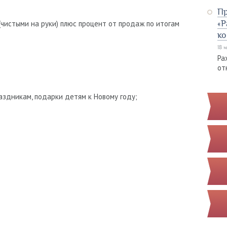
Пр
«Р
 (чистыми на руки) плюс процент от продаж по итогам
ко
18 
Ра
от
раздникам, подарки детям к Новому году;