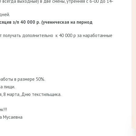
е всегда выходные) в две смены, утренняя с 6-00 до 14-
дней.
яцев з/п 40 000 р. (ученическая на период
ет получать дополнительно к 40 000 р за наработанные
аботы в размере 50%.
а пищи.
я, 8 марта, Дню текстильщика.
к!!!
на Мусаевна