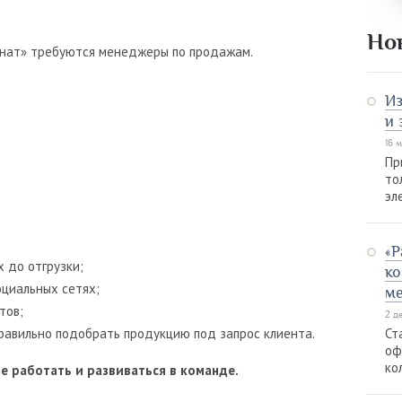
Но
инат» требуются менеджеры по продажам.
Из
и 
16 
Пр
то
эл
«Р
 до отгрузки;
ко
оциальных сетях;
м
тов;
2 д
равильно подобрать продукцию под запрос клиента.
Ст
оф
ко
е работать и развиваться в команде.