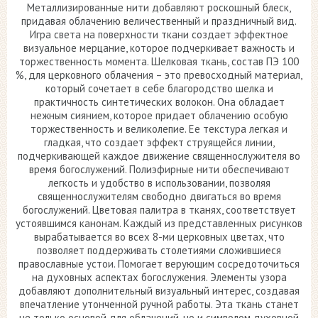
Металлизированные нити добавляют роскошный блеск,
придавая облачению величественный и праздничный вид.
Игра света на поверхности ткани создает эффектное
визуальное мерцание, которое подчеркивает важность и
торжественность момента. Шелковая ткань, состав ПЭ 100
%, для церковного облачения – это превосходный материал,
который сочетает в себе благородство шелка и
практичность синтетических волокон. Она обладает
нежным сиянием, которое придает облачению особую
торжественность и великолепие. Ее текстура легкая и
гладкая, что создает эффект струящейся линии,
подчеркивающей каждое движение священнослужителя во
время богослужений. Полиэфирные нити обеспечивают
легкость и удобство в использовании, позволяя
священнослужителям свободно двигаться во время
богослужений. Цветовая палитра в тканях, соответствует
устоявшимся канонам. Каждый из представленных рисунков
вырабатывается во всех 8-ми церковных цветах, что
позволяет поддерживать столетиями сложившиеся
православные устои. Помогает верующим сосредоточиться
на духовных аспектах богослужения. Элементы узора
добавляют дополнительный визуальный интерес, создавая
впечатление утонченной ручной работы. Эта ткань станет
не только основой для облачений, но и символом духовной