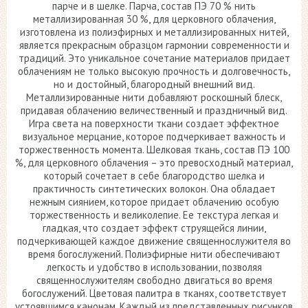
парче и в шелке. Парча, состав ПЭ 70 % нить
металлизированная 30 %, для церковного облачения,
изготовлена из полиэфирных и металлизированных нитей,
является прекрасным образцом гармонии современности и
традиций. Это уникальное сочетание материалов придает
облачениям не только высокую прочность и долговечность,
но и достойный, благородный внешний вид.
Металлизированные нити добавляют роскошный блеск,
придавая облачению величественный и праздничный вид.
Игра света на поверхности ткани создает эффектное
визуальное мерцание, которое подчеркивает важность и
торжественность момента. Шелковая ткань, состав ПЭ 100
%, для церковного облачения – это превосходный материал,
который сочетает в себе благородство шелка и
практичность синтетических волокон. Она обладает
нежным сиянием, которое придает облачению особую
торжественность и великолепие. Ее текстура легкая и
гладкая, что создает эффект струящейся линии,
подчеркивающей каждое движение священнослужителя во
время богослужений. Полиэфирные нити обеспечивают
легкость и удобство в использовании, позволяя
священнослужителям свободно двигаться во время
богослужений. Цветовая палитра в тканях, соответствует
устоявшимся канонам. Каждый из представленных рисунков